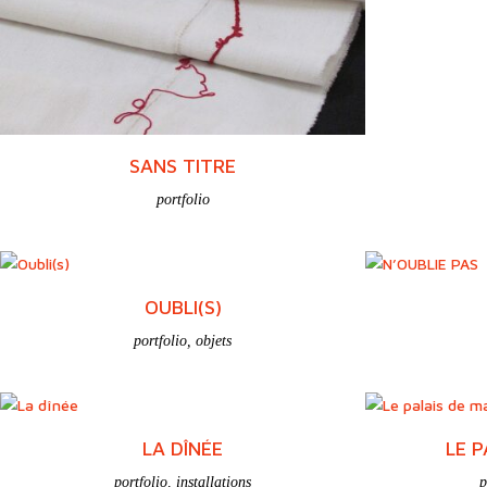
SANS TITRE
portfolio
OUBLI(S)
portfolio
,
objets
LA DÎNÉE
LE P
portfolio
,
installations
p