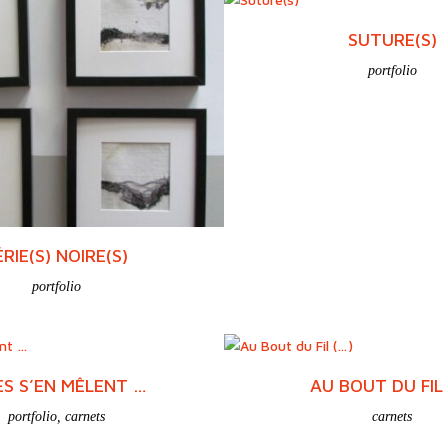
SUTURE(S)
portfolio
ÉRIE(S) NOIRE(S)
portfolio
ES S’EN MÊLENT …
AU BOUT DU FIL 
portfolio
,
carnets
carnets