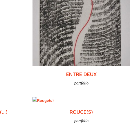
ENTRE DEUX
portfolio
(…)
ROUGE(S)
portfolio