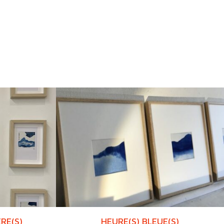
RE(S)
HEURE(S) BLEUE(S)