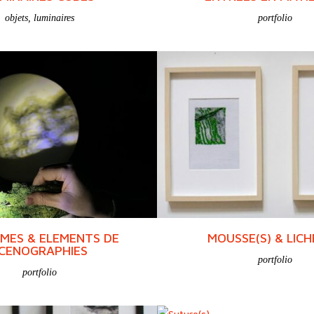
objets
,
luminaires
portfolio
MES & ELEMENTS DE
MOUSSE(S) & LICH
CENOGRAPHIES
portfolio
portfolio