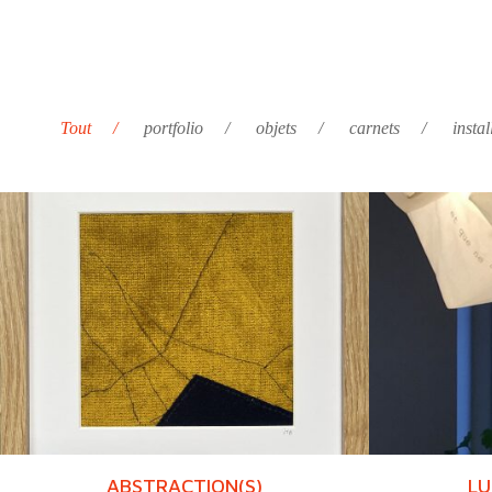
Tout
portfolio
objets
carnets
instal
ABSTRACTION(S)
LU