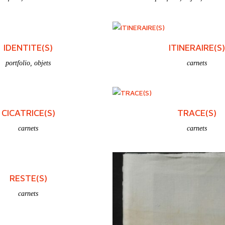
IDENTITE(S)
ITINERAIRE(S)
portfolio
,
objets
carnets
CICATRICE(S)
TRACE(S)
carnets
carnets
RESTE(S)
carnets