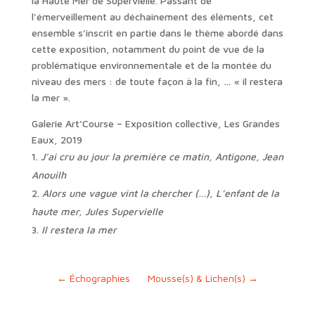
VERT(S) MER
Triptyque , gaze, encre et broderie sur draps anciens.
Un regard sur la beauté et la force de la nature mêlant
des fragments d’Antigone d’Anouilh et de L’enfant de
la Haute Mer de Supervielle. Passant de
l’émerveillement au déchainement des éléments, cet
ensemble s’inscrit en partie dans le thème abordé dans
cette exposition, notamment du point de vue de la
problématique environnementale et de la montée du
niveau des mers : de toute façon à la fin, … « il restera
la mer ».
Galerie Art’Course – Exposition collective, Les Grandes
Eaux, 2019
J’ai cru au jour la première ce matin, Antigone, Jean
Anouilh