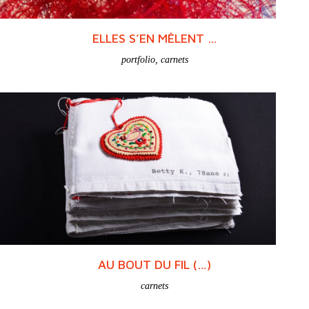
ELLES S’EN MÊLENT …
portfolio
,
carnets