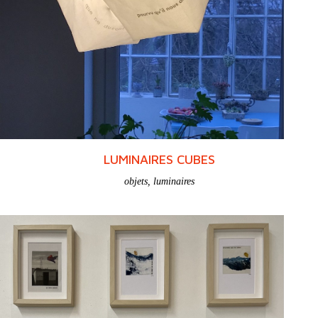
ABSTRACTION(S)
portfolio
LUMINAIRES CUBES
objets
,
luminaires