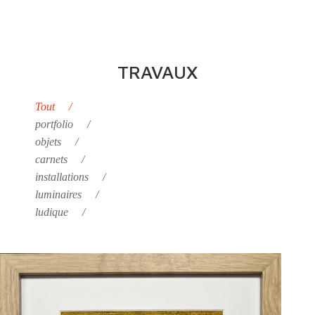
Alors une vague vint la chercher (…), L’enfant de la
haute mer, Jules Supervielle
Il restera la mer
←
Échographies
Mousse(s) & Lichen(s)
→
TRAVAUX
Tout
portfolio
objets
carnets
installations