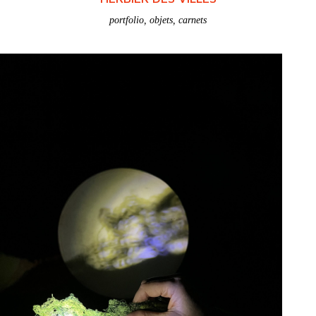
HERBIER DES VILLES
portfolio
,
objets
,
carnets