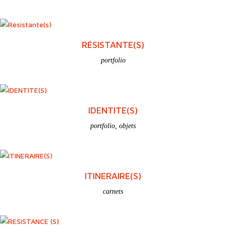
APOTHICAIRE DE L’ÂME
portfolio
,
objets
,
installations
INCONNUE(S) À CETTE ADRESSE
portfolio
,
installations
RÉSISTANTE(S)
portfolio
IDENTITE(S)
portfolio
,
objets